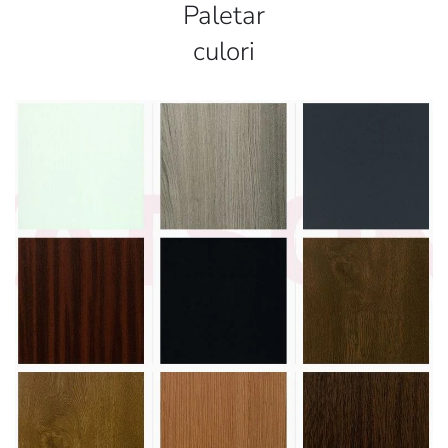
Paletar
culori
Vezi paletar