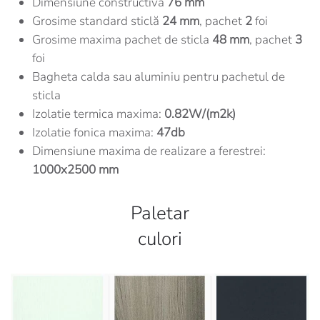
Dimensiune constructivă
76 mm
Grosime standard sticlă
24 mm
, pachet
2
foi
Grosime maxima pachet de sticla
48 mm
, pachet
3
foi
Bagheta calda sau aluminiu pentru pachetul de
sticla
Izolatie termica maxima:
0.82W/(m2k)
Izolatie fonica maxima:
47db
Dimensiune maxima de realizare a ferestrei:
1000x2500 mm
Paletar
culori