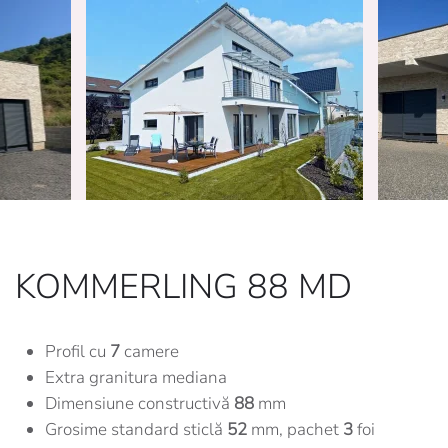
KOMMERLING 88 MD
Profil cu
7
camere
Extra granitura mediana
Dimensiune constructivă
88
mm
Grosime standard sticlă
52
mm, pachet
3
foi