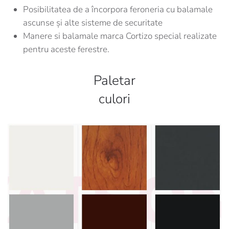
Posibilitatea de a încorpora feroneria cu balamale
ascunse și alte sisteme de securitate
Manere si balamale marca Cortizo special realizate
pentru aceste ferestre.
Paletar
culori
Vezi paletar